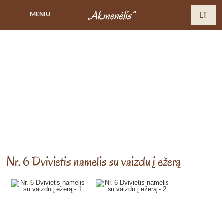
„Akmenėlis“
MENIU
LT
Nr. 6 Dvivietis namelis su vaizdu į ežerą