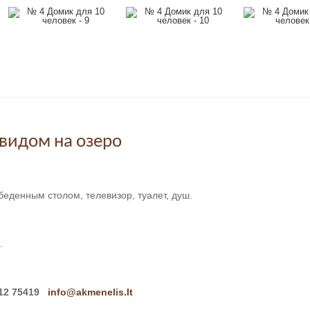
видом на озеро
беденным столом, телевизор, туалет, душ.
.
612 75419
info@akmenelis.lt