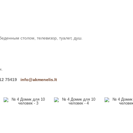
беденным столом, телевизор, туалет, душ.
и.
612 75419
info@akmenelis.lt