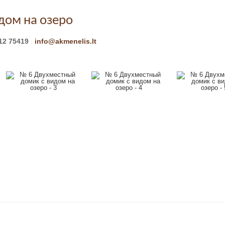
дом на озеро
612 75419
info@akmenelis.lt