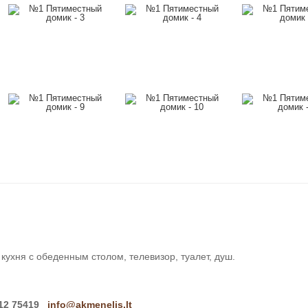
кухня с обеденным столом, телевизор, туалет, душ.
612 75419
info@akmenelis.lt