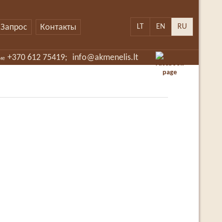
Запрос
Контакты
LT
EN
RU
+370 612 75419;
info@akmenelis.lt
ие