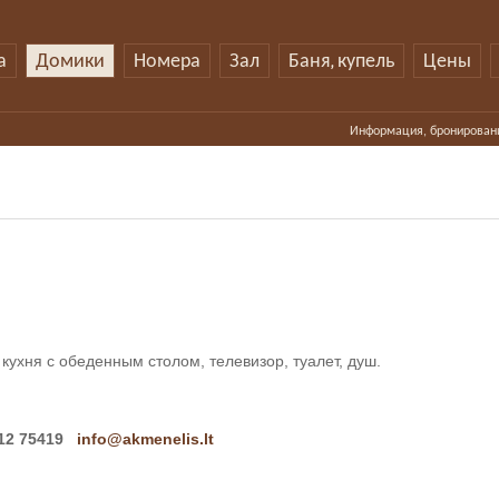
а
Домики
Номера
Зал
Баня, купель
Цены
Информация, бронирован
кухня с обеденным столом, телевизор, туалет, душ.
612 75419
info@akmenelis.lt